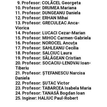
9. Profesor: COLĂCEL Georgeta
10. Profesor: DRUMEA Mariana
11. Profesor: DUNGEANU Daniela
12. Profesor: ERHAN Mihai
13. Profesor: GRECULEAC Anca-
Viorica
14. Profesor: LUCACI Cezar-Marian
15. Profesor: MIHOC Carmen-Gabriela
16. Profesor: NOROCEL Ancuța
17. Profesor: SAHLEANU Cecilia
18. Profesor: SALCIUC Laura
19. Profesor: SĂLĂGEAN Cristian
20. Profesor: SOCACIU-LENDVAI Ioan-
Tiberiu
21. Profesor: ȘTEFANESCU Narcisa
Daniela
22. Profesor: ȘUTAC Victor
23. Profesor: TABARCEA Isabela Maria
24. Profesor: TANASĂ Bogdan Ioan
25. Inginer: HALIUC Paul-Robert